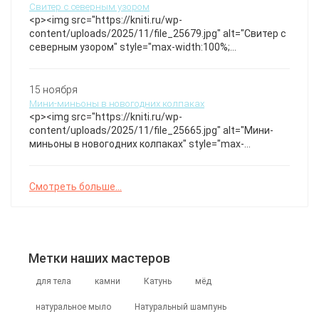
мягкий голубой оттенок. Кардиган с аранами
Свитер с северным узором
Lochmaddy
<p><img src="https://kniti.ru/wp-
content/uploads/2025/11/file_25679.jpg" alt="Свитер с
северным узором" style="max-width:100%;
height:auto;" /></p>Теплый и уютный свитер с
изысканным геометрическим орнаментом в
традиционном стиле, который подчеркнет
15 ноября
индивидуальность и создаст атмосферу комфорта в
Мини-миньоны в новогодних колпаках
прохладные дни. Особое внимание уделено деталям
<p><img src="https://kniti.ru/wp-
вязки и гармоничному сочетанию цветов. Пуловер с
content/uploads/2025/11/file_25665.jpg" alt="Мини-
описанием
миньоны в новогодних колпаках" style="max-
width:100%; height:auto;" /></p>Эти милые вязаные
миньоны подарят тепло и радость в праздничные
дни! Каждый персонаж украшен очками и пушистым
Смотреть больше...
помпоном на колпаке, а разнообразие цветов одежды
делает их по-настоящему уникальными и
неповторимыми. Идеальный компаньон для создания
новогоднего настроения! Новогодние миньоны Автор:
Nastik Toys Мы в MAX Клад Амигуруми
Метки наших мастеров
для тела
камни
Катунь
мёд
натуральное мыло
Натуральный шампунь