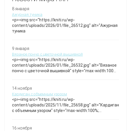
8 января
Ажурная туника
<p><img src="https://kniti.ru/wp-
content/uploads/2026/01/file_26512.jpg" alt="Ажурная
туника
9 января
Вязаное пончо с цветочной вышивкой
<p><img src="https://kniti.ru/wp-
content/uploads/2026/01/file_26532.jpg" alt="Вязаное
пончо с цветочной вышивкой" style="max-width:100%;
height:auto;" /></p>Изысканное пончо, выполненное
из нежной пряжи с ажурным узором и украшенное
объемными цветочными мотивами, придающими
14 ноября
изделию романтичность и утонченность. Особое
Кардиган с объемным узором
внимание к деталям — кисточки по низу и аккуратный
<p><img src="https://kniti.ru/wp-
крой создают неповторимый стиль. Красивый
content/uploads/2025/11/file_25658.jpg" alt="Кардиган
палантин.
с объемным узором" style="max-width:100%;
height:auto;" /></p>Свободный кардиган с крупной
косой и фактурной вязкой, подчеркивающей
структуру изделия. Особенность — широкая планка и
16 ноября