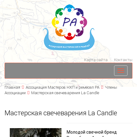
Карта сайта
Контакты
Toggle
navigati
Главная
Ассоциация Мастеров НХП и ремёсел РА
Члены
Ассоциации
Мастерская свечеварения La Candle
Мастерская свечеварения La Candle
Молодой свечной бренд