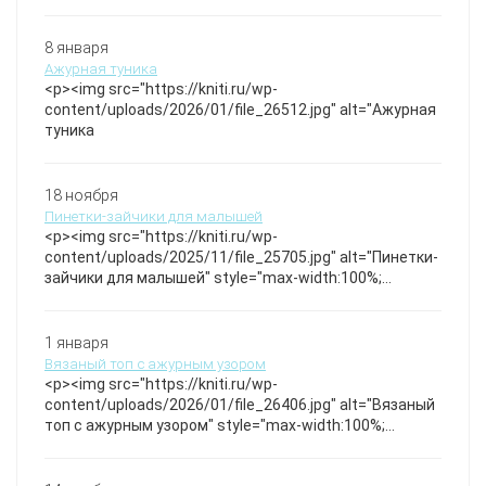
/></p>Легкий и воздушный пуловер с изящным
узором из кос и сетчатых элементов, создающий
эффект легкости и изящества. Рукава и нижний край
8 января
оформлены мелкой сеткой, придающей изделию
Ажурная туника
неповторимый стиль и текстуру. Красивый джемпер.
<p><img src="https://kniti.ru/wp-
Спицы
content/uploads/2026/01/file_26512.jpg" alt="Ажурная
туника
18 ноября
Пинетки-зайчики для малышей
<p><img src="https://kniti.ru/wp-
content/uploads/2025/11/file_25705.jpg" alt="Пинетки-
зайчики для малышей" style="max-width:100%;
height:auto;" /></p>Мягкие вязаные пинетки с
пушистым помпоном и ярко-розовой отделкой,
создающие нежный и игривый образ для маленьких
1 января
ножек. Бесплатное описание ушек зайки
Вязаный топ с ажурным узором
<p><img src="https://kniti.ru/wp-
content/uploads/2026/01/file_26406.jpg" alt="Вязаный
топ с ажурным узором" style="max-width:100%;
height:auto;" /></p>Этот лёгкий вязаный топ согреет
вас своей нежностью и комфортом, подчёркивая