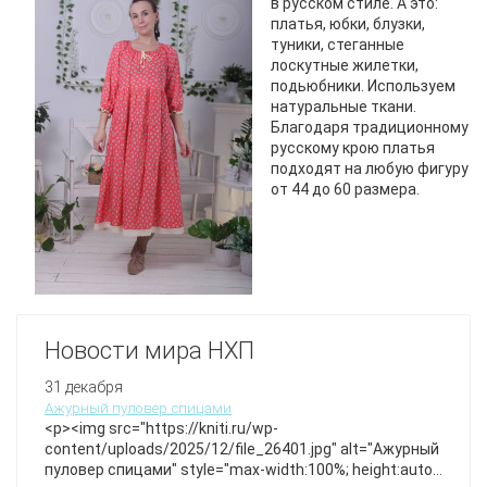
в русском стиле. А это:
платья, юбки, блузки,
туники, стеганные
лоскутные жилетки,
подьюбники. Используем
натуральные ткани.
Благодаря традиционному
русскому крою платья
подходят на любую фигуру
от 44 до 60 размера.
Новости мира НХП
31 декабря
Ажурный пуловер спицами
<p><img src="https://kniti.ru/wp-
content/uploads/2025/12/file_26401.jpg" alt="Ажурный
пуловер спицами" style="max-width:100%; height:auto;"