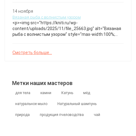
оранжевого цвета с оригинальным ажурным узором и
аккуратными пуговицами. Уникальная текстура и
14 ноября
детальная вязка делают изделие стильным и
Вязаная рыба с волнистым узором
уютным. Кардиган, схема
<p><img src="https://kniti.ru/wp-
content/uploads/2025/11/file_25663.jpg" alt="Вязаная
рыба с волнистым узором" style="max-width:100%;
height:auto;" /></p>Яркая мягкая игрушка, связанная
спицами из разноцветной пряжи с объемным
волнистым узором и выразительными плавниками.
Смотреть больше...
Идеальна для декора детской комнаты. Вязаная
подушка спицами Клад Амигуруми
Метки наших мастеров
для тела
камни
Катунь
мёд
натуральное мыло
Натуральный шампунь
природа
продукция пчеловодства
чай