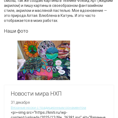
смолы, так же создаю картины в технике Флюид Арт
(жидким
акрилом) и пишу картины в своеобразном фантазийном
стиле, акрилом и масляной пастелью. Мое вдохновение —
это природа Алтая. Влюблена в Катунь. И это часто
отображается в моих работах.
Наши фото
Новости мира НХП
31 декабря
Вязаные носки с традиционным орнаментом
<p><img src="https://kniti.ru/wp-
content/uploads/2025/12/file_26381.jpg" alt="Вязаные