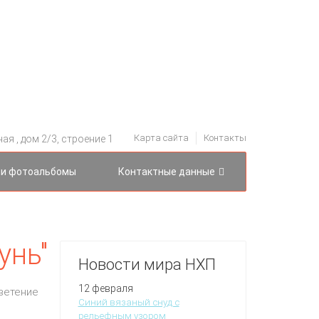
Карта сайта
Контакты
я , дом 2/3, строение 1
и фотоальбомы
Контактные данные
унь"
Новости мира НХП
12 февраля
ветение
Синий вязаный снуд с
рельефным узором