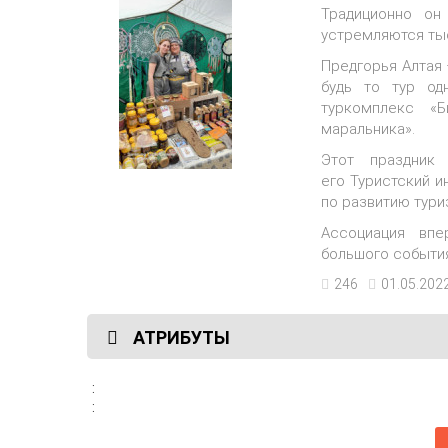
Традиционно он
устремляются тыс
Предгорья Алтая 
будь то тур од
туркомплекс
«Б
маральника».
Этот праздник
его Туристский и
по развитию тури
Ассоциация впе
большого события
246
01.05.2022
АТРИБУТЫ
:
: