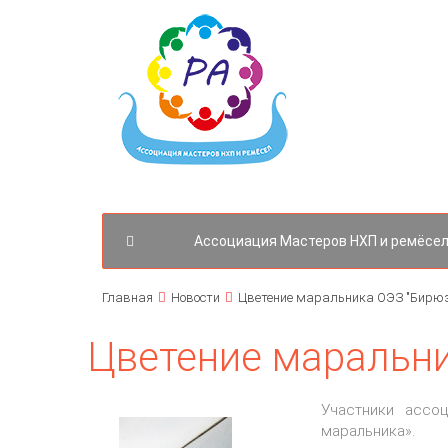
Ассоциация Мастеров НХП и ремёсел
Главная
Новости
Цветение маральника ОЭЗ "Бирюз
Цветение маральни
Участники ассо
маральника».