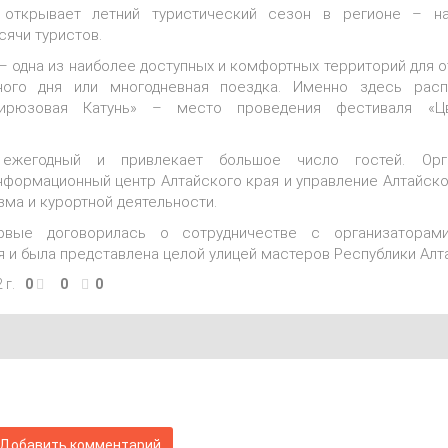
 открывает летний туристический сезон в регионе – н
ячи туристов.
– одна из наиболее доступных и комфортных территорий для о
ного дня или многодневная поездка. Именно здесь рас
ирюзовая
Катунь» – место проведения фестиваля
«Ц
 ежегодный и привлекает большое число гостей. Орга
нформационный центр Алтайского края и управление Алтайско
зма и курортной деятельности.
рвые договорилась о сотрудничестве с организаторам
 и была представлена целой улицей мастеров Республики Алта
 г.
0
0
0
Добавить комментарий