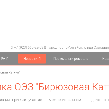
+7 (923) 665-22-68
город Горно-Алтайск, улица Соловьина
 РА
Новости
Промыслы и ремёсла
Наш
овая Катунь"
ка ОЭЗ "Бирюзовая Кат
циации приняли участие в межрегиональном празднике
«Ц