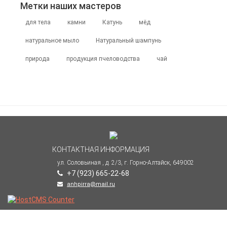
Метки наших мастеров
для тела
камни
Катунь
мёд
натуральное мыло
Натуральный шампунь
природа
продукция пчеловодства
чай
КОНТАКТНАЯ ИНФОРМАЦИЯ
ул. Соловьиная , д. 2/3, г. Горно-Алтайск, 649002
+7 (923) 665-22-68
anhpirra@mail.ru