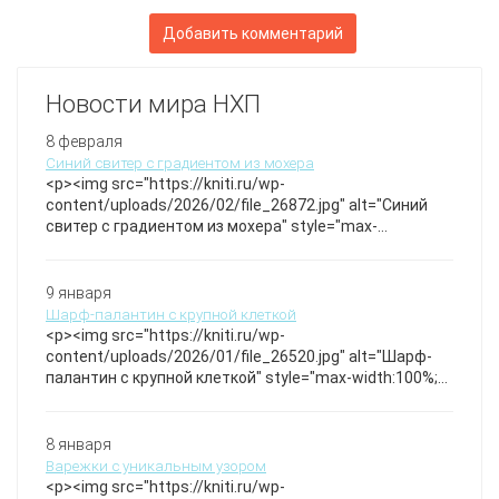
Добавить комментарий
Новости мира НХП
8 февраля
Синий свитер с градиентом из мохера
<p><img src="https://kniti.ru/wp-
content/uploads/2026/02/file_26872.jpg" alt="Синий
свитер с градиентом из мохера" style="max-
width:100%; height:auto;" /></p>Уникальный свитер
выполнен из мягкого мохера с эффектом градиента
от насыщенного синего к меланжевому низу и
9 января
манжетам, создавая уютный и стильный образ.
Шарф-палантин с крупной клеткой
Джемпер
<p><img src="https://kniti.ru/wp-
content/uploads/2026/01/file_26520.jpg" alt="Шарф-
палантин с крупной клеткой" style="max-width:100%;
height:auto;" /></p>Объемный шарф из мягкой пряжи
с выразительным узором крупной клеткой в
спокойных природных тонах. Идеален для создания
8 января
уютного образа и защиты от прохлады, сочетает в
Варежки с уникальным узором
себе стиль и комфорт. Шарф/палантин
<p><img src="https://kniti.ru/wp-