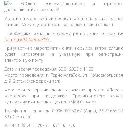
Найдите единомышленников и партнёров
для реализации своих идей
Участие в мероприятии бесплатное
(по
предварительной
записи). Можно участвовать как онлайн, так и офлайн.
Необходимо заполнить форму регистрации по ссылке
forms.gle/Ch2JRooPWv…
При участии в мероприятии онлайн ссылка на трансляцию
будет направлена на указанную при регистрации
электронную почту.
Дата и время проведения: 30.01.2025 с 11:00
Место проведения: г. Горно-Алтайск, ул. Комсомольская,
д. 9, 2 этаж
(конференц
-зал)
Мероприятие организовано в рамках проекта
«Дорога
мастеров» при поддержке Президентского фонда
культурных инициатив и Центра
«Мой
бизнес».
Телефон для справок: 8-996-962-52-67
(Анна
), 8-923-665-22-
68
(Светлана
)
1448
20.01.2025 г.
0
0
0