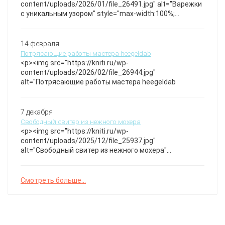
content/uploads/2026/01/file_26491.jpg" alt="Варежки
с уникальным узором" style="max-width:100%;
height:auto;" /></p>Теплые варежки с оригинальным
черно-белым орнаментом, идеально сохраняющие
тепло и привлекающие внимание своим
14 февраля
неповторимым дизайном. Отличный выбор для
Потрясающие работы мастера heegeldab
холодных дней и стильных образов. Варежки
<p><img src="https://kniti.ru/wp-
content/uploads/2026/02/file_26944.jpg"
alt="Потрясающие работы мастера heegeldab
7 декабря
Свободный свитер из нежного мохера
<p><img src="https://kniti.ru/wp-
content/uploads/2025/12/file_25937.jpg"
alt="Свободный свитер из нежного мохера"
style="max-width:100%; height:auto;" /></p>Этот
свитер выполнен из мягкого мохера с выразительной
ажурной вязкой, создающей лёгкую и воздушную
Смотреть больше...
текстуру. Идеально подходит для уютных образов и
добавляет изысканности вашему гардеробу. Рукава
можно слегка собрать для дополнительного
комфорта и стиля. БЕСПЛАТНОЕ ОПИСАНИЕ!