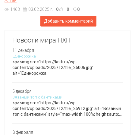
Алтай
1463
03.02.2025 г.
0
0
0
Добавить комментарий
Новости мира НХП
11 декабря
Единорожка
<p><img src="https://kniti.ru/wp-
content/uploads/2025/12/file_26006.jpg"
alt="Единорожка
5 декабря
Вязаный топ с бантиками
<p><img src="https://kniti.ru/wp-
content/uploads/2025/12/file_25912.jpg" alt="Вязаный
топ с бантиками" style="max-width:100%; height:auto;"
/></p>Воздушный белый топ, выполненный из нежной
пряжи с ажурным узором и тремя аккуратными
бантиками спереди, создаёт лёгкий и романтичный
8 февраля