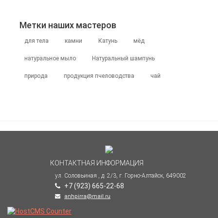
незамысловата. С удовольствием делюсь ей с вами!
Смотрите в карусели! Узор состоит из лицевых и
изнаночные. Раппорт составляет 3 петли
Метки наших мастеров
в&#46;&#46;&#46;
для тела
камни
Катунь
мёд
натуральное мыло
Натуральный шампунь
природа
продукция пчеловодства
чай
КОНТАКТНАЯ ИНФОРМАЦИЯ
ул. Соловьиная , д. 2/3, г. Горно-Алтайск, 649002
+7 (923) 665-22-68
anhpirra@mail.ru