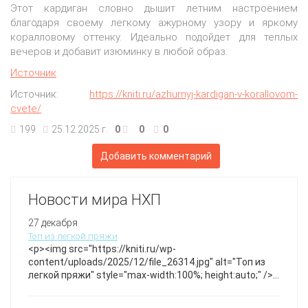
Этот кардиган словно дышит летним настроением
благодаря своему легкому ажурному узору и яркому
коралловому оттенку. Идеально подойдет для теплых
вечеров и добавит изюминку в любой образ.
Источник
Источник:
https://kniti.ru/azhurnyj-kardigan-v-korallovom-
cvete/
199
25.12.2025 г.
0
0
0
Добавить комментарий
Новости мира НХП
27 декабря
Топ из легкой пряжи
<p><img src="https://kniti.ru/wp-
content/uploads/2025/12/file_26314.jpg" alt="Топ из
легкой пряжи" style="max-width:100%; height:auto;" />
</p>Связанный спицами топ нежно-салатового цвета
с аккуратным краем и ровной текстурой, отлично