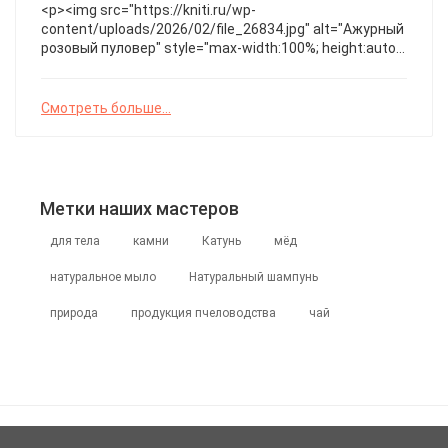
одновременно. Какой образ вы бы дополнили этим
<p><img src="https://kniti.ru/wp-
свитером? Стильный жаккардовый
content/uploads/2026/02/file_26834.jpg" alt="Ажурный
розовый пуловер" style="max-width:100%; height:auto;"
/></p>Легкий и воздушный пуловер с изящным
ажурным узором и свободным кроем,
подчеркивающим элегантность и женственность.
Смотреть больше...
Особенность модели — сочетание прозрачной вязки
с мягкой мохеровой нитью и рукавами три четверти,
создающими эффект легкости и нежности. ℹ️
Бесплатное описание от gala_shei ❤️ СХЕМА накидки
…сохраняйте Сохраняем ↗️ И не забываем ❤️❤️
Метки наших мастеров
для тела
камни
Катунь
мёд
натуральное мыло
Натуральный шампунь
природа
продукция пчеловодства
чай