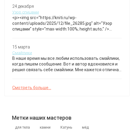
Обхват груди:&#46;&#46;&#46;
создающей эффект прозрачности и текстурной игры.
24 декабря
Идеален для многослойных образов и добавления
Узор спицами
изящества в повседневный гардероб. Джемпер с
<p><img src="https://kniti.ru/wp-
&#171;косами&#187; от Brunello Cucinelli❤❤❤
content/uploads/2025/12/file_26285.jpg" alt="Узор
спицами" style="max-width:100%; height:auto;" />
</p>Узор спицами.
15 марта
Смайлики
В наше время мы все любим использовать смайлики,
когда пишем сообщение. Вот и автор вдохновился и
решил связать себе смайлики. Мне кажется отличная
идея. Бесплатное описание смайликов от автора
@tatsok_toys
Смотреть больше...
Метки наших мастеров
для тела
камни
Катунь
мёд