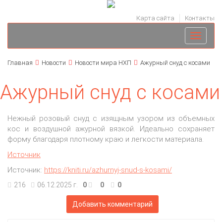
Карта сайта
Контакты
Toggle
navigati
Главная
Новости
Новости мира НХП
Ажурный снуд с косами
Ажурный снуд с косами
Нежный розовый снуд с изящным узором из объемных
кос и воздушной ажурной вязкой. Идеально сохраняет
форму благодаря плотному краю и легкости материала.
Источник
Источник:
https://kniti.ru/azhurnyj-snud-s-kosami/
216
06.12.2025 г.
0
0
0
Добавить комментарий