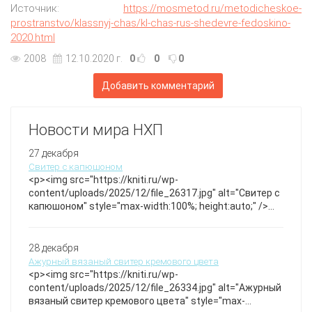
Источник:
https://mosmetod.ru/metodicheskoe-
prostranstvo/klassnyj-chas/kl-chas-rus-shedevre-fedoskino-
2020.html
2008
12.10.2020 г.
0
0
0
Добавить комментарий
Новости мира НХП
27 декабря
Свитер с капюшоном
<p><img src="https://kniti.ru/wp-
content/uploads/2025/12/file_26317.jpg" alt="Свитер с
капюшоном" style="max-width:100%; height:auto;" />
</p>Теплый и уютный свитер с капюшоном, который
согреет вас даже в самые холодные дни и добавит
образу немного загадочности и комфорта. Идеально
28 декабря
подходит для ленивых вечеров дома или прогулок на
Ажурный вязаный свитер кремового цвета
свежем воздухе. Свитер с капюшоном
<p><img src="https://kniti.ru/wp-
content/uploads/2025/12/file_26334.jpg" alt="Ажурный
вязаный свитер кремового цвета" style="max-