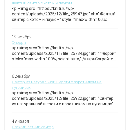
создан для тех, кто ценит тонкую работу и
Желтый свитер с котом и пауком
уникальные детали. Какая часть этой куклы вам
<p><img src="https://kniti.ru/wp-
кажется самой волшебной? Милые ангелочки от
content/uploads/2025/12/file_25947.jpg" alt="Желтый
нейросети Клад Амигуруми
свитер с котом и пауком" style="max-width:100%;
height:auto;" /></p>Яркий вязаный свитер
насыщенного желтого цвета с крупным контрастным
рисунком черного кота с большими глазами и паука
19 ноября
на паутине. Уникальный дизайн с объемным узором и
Флорри
аккуратной отделкой горловины и манжет. Схемы для
<p><img src="https://kniti.ru/wp-
детского вязания
content/uploads/2025/11/file_25734.jpg" alt="Флорри"
style="max-width:100%; height:auto;" /></p>Согрейте
свой день с этой красивой шапкой там и
подходящими митенками в технике Фэйр-Айл -айла
-айла Красивый комплект
6 декабря
Свитер из натуральной шерсти с воротником на
пуговицах
<p><img src="https://kniti.ru/wp-
content/uploads/2025/12/file_25922.jpg" alt="Свитер
из натуральной шерсти с воротником на пуговицах"
style="max-width:100%; height:auto;" /></p>Мягкий и
тёплый свитер с тонкой текстурой и аккуратной
вязкой, дополненный стильным воротником на двух
4 января
пуговицах, который придаёт изделию элегантность и
Свежий летний свитер