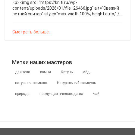
оригинальность. Идеален для холодного сезона и
<p><img src="https://kniti.ru/wp-
создания уютного образа. Для мужчин
content/uploads/2026/01/file_26466.jpg" alt="Свежий
летний свитер" style="max-width:100%; height:auto;" />
</p>Этот легкий свитер с уникальным ажурным
узором и мягкими пастельными оттенками идеально
подойдет для прогулок у воды. Как вам сочетание
Смотреть больше...
нежных цветов и волнистого края? Поделитесь своим
мнением! Описание ✅
Метки наших мастеров
для тела
камни
Катунь
мёд
натуральное мыло
Натуральный шампунь
природа
продукция пчеловодства
чай