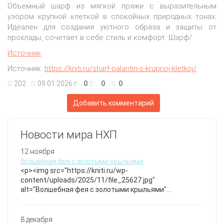
Объемный шарф из мягкой пряжи с выразительным
узором крупной клеткой в спокойных природных тонах.
Идеален для создания уютного образа и защиты от
прохлады, сочетает в себе стиль и комфорт. Шарф/
Источник
Источник:
https://kniti.ru/sharf-palantin-s-krupnoj-kletkoj/
202
09.01.2026 г.
0
0
0
Добавить комментарий
Новости мира НХП
12 ноября
Волшебная фея с золотыми крыльями
<p><img src="https://kniti.ru/wp-
content/uploads/2025/11/file_25627.jpg"
alt="Волшебная фея с золотыми крыльями"
style="max-width:100%; height:auto;" /></p>Этот
нежный вязаный ангел с изящными золотыми
крылышками и воздушной юбкой из белого кружева
8 декабря