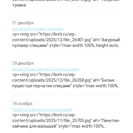
туника
31 декабря
Ажурный пуловер спицами
<p><img src="https://kniti.ru/wp-
content/uploads/2025/12/file_26401.jpg" alt="Ажурный
пуловер спицами" style="max-width:100%; height:auto;"
/></p>Легкий и воздушный пуловер с изящным
узором из кос и сетчатых элементов, создающий
эффект легкости и изящества. Рукава и нижний край
29 декабря
оформлены мелкой сеткой, придающей изделию
Белые пушистые перчатки спицами
неповторимый стиль и текстуру. Красивый джемпер.
<p><img src="https://kniti.ru/wp-
Спицы
content/uploads/2025/12/file_26358.jpg" alt="Белые
пушистые перчатки спицами" style="max-width:100%;
height:auto;" /></p>Мягкие и теплые перчатки из
пушистой пряжи с аккуратной резинкой на запястье.
Изысканный ворс и плотная вязка создают эффект
18 ноября
нежности и уюта. МК по вязанию тёплых варежек
Пинетки-зайчики для малышей
спицами! Варежки связаны плотным узором.
<p><img src="https://kniti.ru/wp-
content/uploads/2025/11/file_25705.jpg" alt="Пинетки-
зайчики для малышей" style="max-width:100%;
height:auto;" /></p>Мягкие вязаные пинетки с