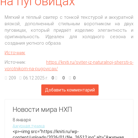
на пуговицах
Мягкий и тёплый свитер с тонкой текстурой и аккуратной
вязкой, дополненный стильным воротником на двух
пуговицах, который придаёт изделию элегантность и
оригинальность. Идеален для холодного сезона и
создания уютного образа.
Источник
Источник:
https://kniti.ru/sviter-iz-naturalnoj-shersti-s-
vorotnikom-na-pugovicax/
209
06.12.2025 г.
0
0
0
Добавить комментарий
Новости мира НХП
8 января
Ажурная туника
<p><img src="https://kniti.ru/wp-
content/uploads/2026/01/file_26512.jpg" alt="Ажурная