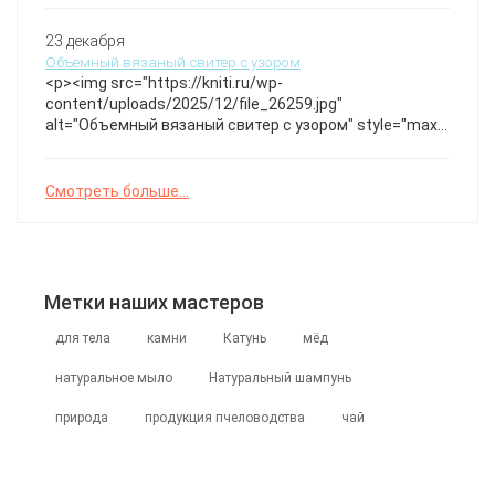
пушистым помпоном и ярко-розовой отделкой,
создающие нежный и игривый образ для маленьких
23 декабря
ножек. Бесплатное описание ушек зайки
Объемный вязаный свитер с узором
<p><img src="https://kniti.ru/wp-
content/uploads/2025/12/file_26259.jpg"
alt="Объемный вязаный свитер с узором" style="max-
width:100%; height:auto;" /></p>Этот свитер создан из
мягкой пряжи с выразительной фактурой и ажурными
элементами на рукавах, которые придают изделию
Смотреть больше...
легкость и изысканность. Идеальный выбор для
уютных прохладных дней. Схемы к эффектной
модели.
Метки наших мастеров
для тела
камни
Катунь
мёд
натуральное мыло
Натуральный шампунь
природа
продукция пчеловодства
чай