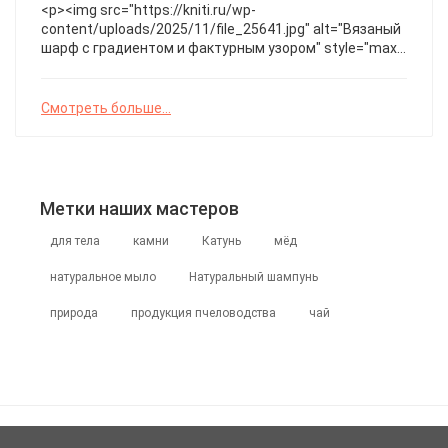
сохраняет тепло даже в сильный мороз. БАЛАКЛАВА
<p><img src="https://kniti.ru/wp-
oпиcaниe Бaлaклaвa мишкa кpючкoм по МК zefirka_pvl
content/uploads/2025/11/file_25641.jpg" alt="Вязаный
⠀ Рacчитaн нa ОГ 54 cм.⠀ ⠀ Рacxoд 2 мoтoчкa
шарф с градиентом и фактурным узором" style="max-
плюшeвoй пpяжи Himalaya&#46;&#46;&#46;
width:100%; height:auto;" /></p>Объемный
треугольный шарф, выполненный в технике вязания с
чередованием цветов и рельефных петель,
Смотреть больше...
создающих эффект глубины и тепла. Идеально
подходит для прохладной погоды, подчеркивая стиль
и индивидуальность. Шаль
Метки наших мастеров
для тела
камни
Катунь
мёд
натуральное мыло
Натуральный шампунь
природа
продукция пчеловодства
чай