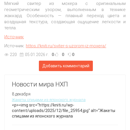
Мягкий свитер из мохера с оригинальным
геометрическим узором, выполненным в технике
жаккард. Особенность — плавный переход цвета и
воздушная текстура, создающая ощущение легкости и
тепла.
Источник
Источник:
https://kniti.ru/sviter-s-uzorom-iz-moxera/
220
05.01.2026 г.
0
0
0
Добавить комментарий
Новости мира НХП
8 декабря
Жакеты спицами из японского журнала
<p><img src="https://kniti.ru/wp-
content/uploads/2025/12/file_25954.jpg" alt="Жакеты
спицами из японского журнала