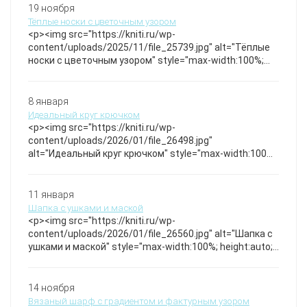
19 ноября
Тёплые носки с цветочным узором
<p><img src="https://kniti.ru/wp-
content/uploads/2025/11/file_25739.jpg" alt="Тёплые
носки с цветочным узором" style="max-width:100%;
height:auto;" /></p>Эти носки так уютны, что даже кот
решил их не трогать — видимо, почувствовал магию
зелёных листочков и бордовых бутонов. Вязаные из
8 января
мягкой пряжи, они согреют ноги и поднимут
Идеальный круг крючком
настроение в любой день. Особенность — аккуратная
<p><img src="https://kniti.ru/wp-
резинка и оригинальный растительный узор, который
content/uploads/2026/01/file_26498.jpg"
не повторится ни у кого другого. Носочки
alt="Идеальный круг крючком" style="max-width:100%;
height:auto;" /></p>Техника вязания без накида с
аккуратными прибавками для ровного полотна ✅
Идеальный круг ✅ Идеальный квадрат Мы в MAX Клад
11 января
Амигуруми
Шапка с ушками и маской
<p><img src="https://kniti.ru/wp-
content/uploads/2026/01/file_26560.jpg" alt="Шапка с
ушками и маской" style="max-width:100%; height:auto;"
/></p>Мягкая и теплая шапка из плотной плюшевой
пряжи с забавными ушками и съемной маской,
идеально защищающей лицо от холода. Уникальный
14 ноября
дизайн сочетает комфорт и стиль, а плотная вязка
Вязаный шарф с градиентом и фактурным узором