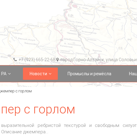
+7 (923) 665-22-68
город Горно-Алтайск, улица Соловьин
 РА
Новости
Промыслы и ремёсла
Наш
джемпер с горлом
пер с горлом
 выразительной ребристой текстурой и свободным силуэ
я Описание джемпера…