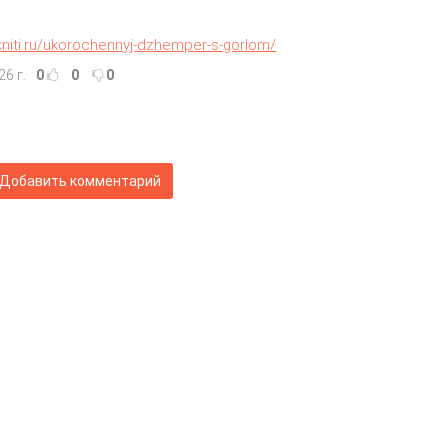
/kniti.ru/ukorochennyj-dzhemper-s-gorlom/
26 г.
0
0
0
Добавить комментарий