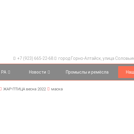
+7 (923) 665-22-68
город Горно-Алтайск, улица Соловьина
 РА
Новости
Промыслы и ремёсла
Наш
ЖАР-ПТИЦА весна 2022
маска